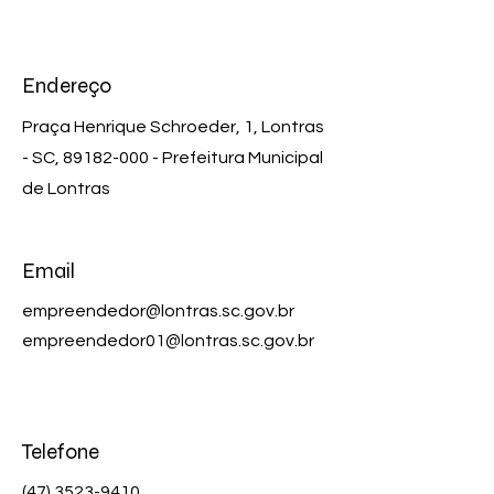
Endereço
Praça Henrique Schroeder, 1, Lontras
- SC,
89182-000
- Prefeitura Municipal
de Lontras
Email
empreendedor@lontras.sc.gov.br
empreendedor01@lontras.sc.gov.br
Telefone
(47) 3523-9410